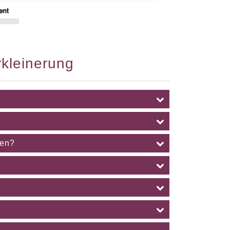
rkleinerung
ren?