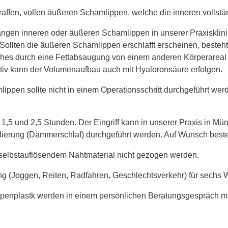
raffen, vollen äußeren Schamlippen, welche die inneren vollst
angen inneren oder äußeren Schamlippen in unserer Praxisklini
. Sollten die äußeren Schamlippen erschlafft erscheinen, beste
 welches durch eine Fettabsaugung von einem anderen Körperare
ativ kann der Volumenaufbau auch mit Hyaloronsäure erfolgen.
ppen sollte nicht in einem Operationsschritt durchgeführt wer
,5 und 2,5 Stunden. Der Eingriff kann in unserer Praxis in Mün
ierung (Dämmerschlaf) durchgeführt werden. Auf Wunsch besteh
elbstauflösendem Nahtmaterial nicht gezogen werden.
ng (Joggen, Reiten, Radfahren, Geschlechtsverkehr) für sech
enplastk werden in einem persönlichen Beratungsgespräch mit F