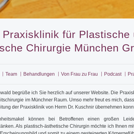
 Praxisklinik für Plastische
ische Chirurgie München G
Team
Behandlungen
Von Frau zu Frau
Podcast
Pra
nwald begrüße ich Sie herzlich auf unserer Website. Die Praxiskl
itschirurgie im Münchner Raum. Umso mehr freut es mich, dass i
eitung der Praxisklinik von Herrn Dr. Kuschnir übernehmen konn
nheitsmakel können bei Betroffenen einen großen Leid
änken. Als plastisch-ästhetische Chirurgin möchte ich Ihnen mi
 Erscheinungsbild und somit zu einem gesteigerten Körpergefühl