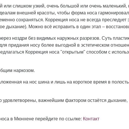
й или слишком узкий, очень большой или очень маленький,
идеалам внешней красоты, чтобы форма носа гармонировал
менно сохраняться. Коррекция носа не всегда преследует 
е дыхание). Можно всё исправить в один этап – восстанов
ерез ноздри без видимых наружных разрезов. Суть пластик
й для придания носу более выгодной в эстетическом отно
редлагаться Коррекция носа "открытым" способом с исполь
общим наркозом.
ложенная на нос шина и лишь на короткое время в полость
ю удовлетворены, важнейшим фактором остаётся дыхание, 
носа в Мюнхене перейдите по ссылке:
Контакт